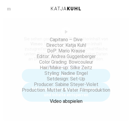
KATJA
KUHL
m
Sie sehen gerade einen Platzhalterinhalt von
Capitano – Dive
Vimeo
. Um auf den eigentlichen Inhalt
Director: Katja Kuhl
zuzugreifen, klicken Sie auf die Schaltfläche
DoP: Mario Krause
unten. Bitte beachten Sie, dass dabei Daten
Editor: Andrea Guggenberger
an Drittanbieter weitergegeben werden.
Color Grading: Bowcouleur
Mehr Informationen
Hair/Make-up: Silke Zeitz
Styling: Nadine Engel
Inhalt entsperren
Setdesign: Set-Up
Producer: Sabine Steyer-Violet
Erforderlichen Service akzeptieren
Production: Mutter & Vater Filmproduktion
und Inhalte entsperren
Video abspielen