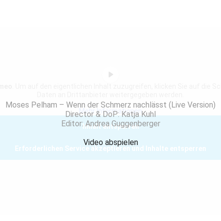
meo
. Um auf den eigentlichen Inhalt zuzugreifen, klicken Sie auf die S
Daten an Drittanbieter weitergegeben werden.
Moses Pelham – Wenn der Schmerz nachlässt (Live Version)
Mehr Informationen
Director & DoP: Katja Kuhl
Editor: Andrea Guggenberger
Inhalt entsperren
Video abspielen
Erforderlichen Service akzeptieren und Inhalte entsperren